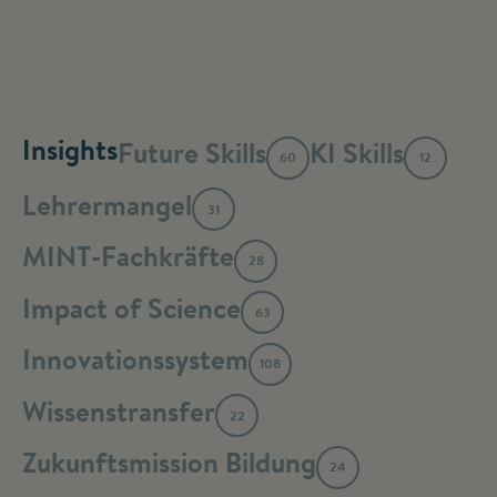
Insights
Future Skills
KI Skills
60
12
Lehrermangel
31
MINT-Fachkräfte
28
Impact of Science
63
Innovationssystem
108
Wissenstransfer
22
Zukunftsmission Bildung
24