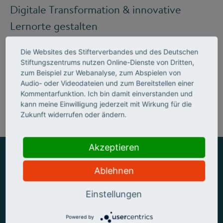
Digitale Transformation & innovative
Lernorte gestalten
Die Websites des Stifterverbandes und des Deutschen
Stiftungszentrums nutzen Online-Dienste von Dritten,
Mehr zum Handlungsfeld "Bildung &
zum Beispiel zur Webanalyse, zum Abspielen von
Audio- oder Videodateien und zum Bereitstellen einer
Kompetenzen"
Kommentarfunktion. Ich bin damit einverstanden und
kann meine Einwilligung jederzeit mit Wirkung für die
Zukunft widerrufen oder ändern.
Akzeptieren
Ablehnen
ZUSAMMEN MEHR ERREICHEN
Einstellungen
Powered by