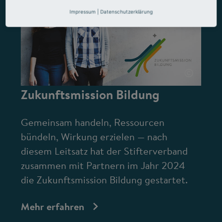
Impressum
|
Datenschutzerklärung
©
Zukunftsmission Bildung
Gemeinsam handeln, Ressourcen
bündeln, Wirkung erzielen — nach
diesem Leitsatz hat der Stifterverband
zusammen mit Partnern im Jahr 2024
die Zukunftsmission Bildung gestartet.
Mehr erfahren