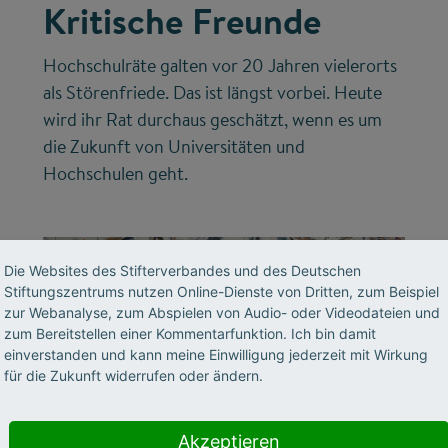
Kritische Freunde
Hochschulräte galten vor 20 Jahren vielerorts
als Störenfriede. Das ist längst vorbei. Heute
wird ihr Rat durchaus geschätzt, wenn es um
die Zukunft von Universitäten und
Hochschulen geht.
Die Websites des Stifterverbandes und des Deutschen
Stiftungszentrums nutzen Online-Dienste von Dritten, zum Beispiel
zur Webanalyse, zum Abspielen von Audio- oder Videodateien und
zum Bereitstellen einer Kommentarfunktion. Ich bin damit
einverstanden und kann meine Einwilligung jederzeit mit Wirkung
für die Zukunft widerrufen oder ändern.
©
Akzeptieren