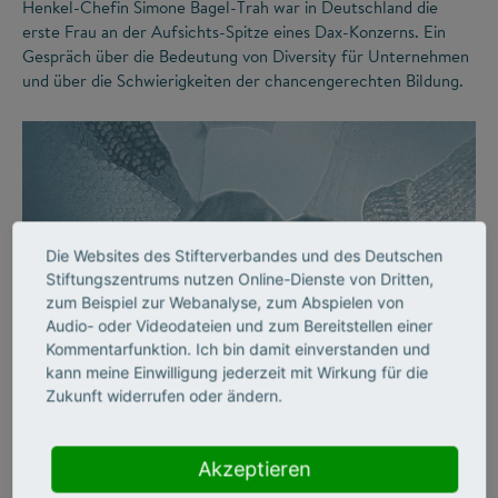
Henkel-Chefin Simone Bagel-Trah war in Deutschland die
erste Frau an der Aufsichts-Spitze eines Dax-Konzerns. Ein
Gespräch über die Bedeutung von Diversity für Unternehmen
und über die Schwierigkeiten der chancengerechten Bildung.
Die Websites des Stifterverbandes und des Deutschen
Stiftungszentrums nutzen Online-Dienste von Dritten,
zum Beispiel zur Webanalyse, zum Abspielen von
Audio- oder Videodateien und zum Bereitstellen einer
©
Kommentarfunktion. Ich bin damit einverstanden und
kann meine Einwilligung jederzeit mit Wirkung für die
Zukunft widerrufen oder ändern.
DIVERSITY
Vielfalt an Hochschulen
Akzeptieren