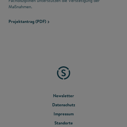
Fachdisziplinen unterstützen die Verstetigung der
Maßnahmen.
Projektantrag (PDF)
FOOTER
Newsletter
Datenschutz
MENU
Impressum
Standorte