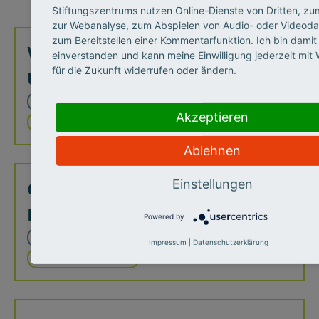
Stiftungszentrums nutzen Online-Dienste von Dritten, zum
zur Webanalyse, zum Abspielen von Audio- oder Videoda
zum Bereitstellen einer Kommentarfunktion. Ich bin damit
Wie gelingt guter MINT-
einverstanden und kann meine Einwilligung jederzeit mit
für die Zukunft widerrufen oder ändern.
Unterricht?
DATEN
MINT-BILDUNG
Akzeptieren
STEUERUNGSWISSEN
Ablehnen
Charta der Allianz für Schule
Einstellungen
Plus
Powered by
PAPER
STEUERUNGSWISSEN
Impressum
|
Datenschutzerklärung
ZUKUNFTSMISSION