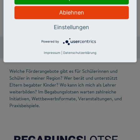
Informationen zum Deutschlandstipendium
Ablehnen
Einstellungen
Powered by
Online-Portal Begabungslotse
Impressum
|
Datenschutzerklärung
Welche Förderangebote gibt es für Schülerinnen und
Schüler in meiner Region? Wer berät und unterstützt
Eltern begabter Kinder? Wo kann ich mich als Lehrer
weiterbilden? Im Begabungslotsen warten zahlreiche
Initiativen, Wettbewerbsformate, Veranstaltungen, und
Praxisbeispiele.