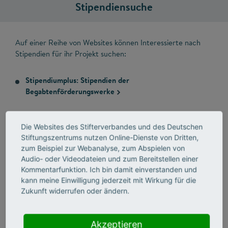
Stipendiensuche
Auf einer Reihe von Websites können Interessierte nach
Stipendien für ihr Projekt suchen:
Stipendiumplus: Stipendien der
Begabtenförderungswerke
Die Websites des Stifterverbandes und des Deutschen
mystipendium.de mit mehr als 3.260
Stiftungszentrums nutzen Online-Dienste von Dritten,
Stipendienprogrammen
zum Beispiel zur Webanalyse, zum Abspielen von
Audio- oder Videodateien und zum Bereitstellen einer
Stipendiendatenbank des Deutschen Akademischen
Kommentarfunktion. Ich bin damit einverstanden und
kann meine Einwilligung jederzeit mit Wirkung für die
Austauschdienstes (DAAD)
Zukunft widerrufen oder ändern.
Stipendiendatenbank von e-fellows.net
Akzeptieren