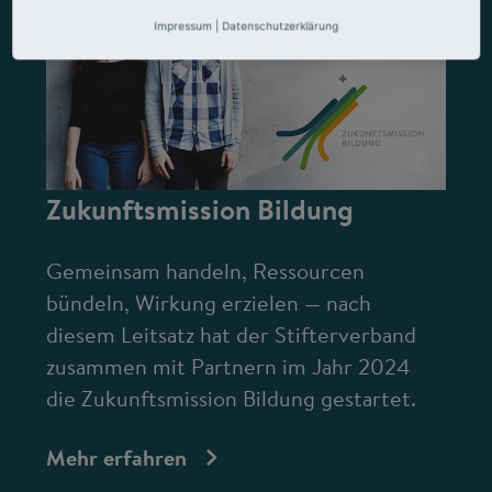
Impressum
|
Datenschutzerklärung
©
Zukunftsmission Bildung
Gemeinsam handeln, Ressourcen
bündeln, Wirkung erzielen — nach
diesem Leitsatz hat der Stifterverband
zusammen mit Partnern im Jahr 2024
die Zukunftsmission Bildung gestartet.
Mehr erfahren