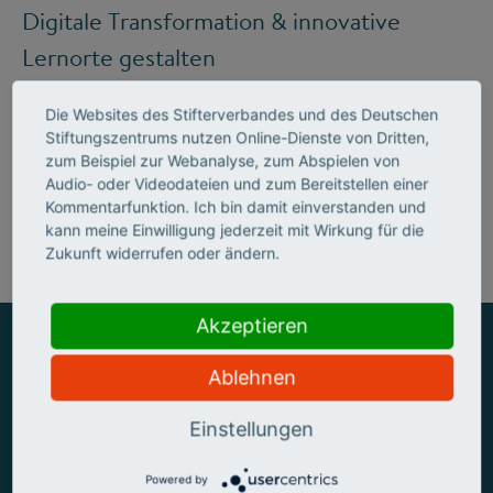
Digitale Transformation & innovative
Lernorte gestalten
Die Websites des Stifterverbandes und des Deutschen
Stiftungszentrums nutzen Online-Dienste von Dritten,
Mehr zum Handlungsfeld "Bildung &
zum Beispiel zur Webanalyse, zum Abspielen von
Audio- oder Videodateien und zum Bereitstellen einer
Kompetenzen"
Kommentarfunktion. Ich bin damit einverstanden und
kann meine Einwilligung jederzeit mit Wirkung für die
Zukunft widerrufen oder ändern.
Akzeptieren
Ablehnen
ZUSAMMEN MEHR ERREICHEN
Einstellungen
Powered by