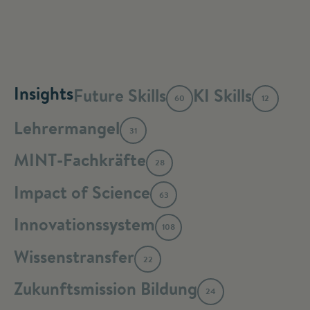
Insights
Future Skills
KI Skills
60
12
Lehrermangel
31
MINT-Fachkräfte
28
Impact of Science
63
Innovationssystem
108
Wissenstransfer
22
Zukunftsmission Bildung
24