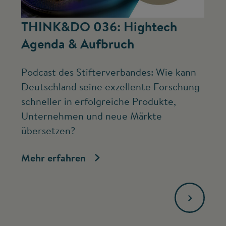
©
THINK&DO 036: Hightech
W
Agenda & Aufbruch
b
Podcast des Stifterverbandes: Wie kann
Ne
Deutschland seine exzellente Forschung
Mc
schneller in erfolgreiche Produkte,
ve
Unternehmen und neue Märkte
Fo
übersetzen?
bi
Mehr erfahren
Me