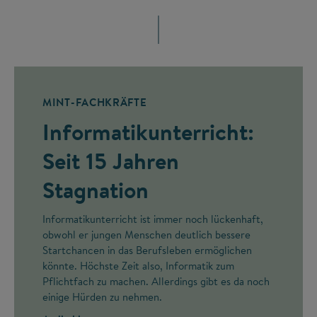
MINT-FACHKRÄFTE
Informatikunterricht:
Seit 15 Jahren
Stagnation
Informatikunterricht ist immer noch lückenhaft,
obwohl er jungen Menschen deutlich bessere
Startchancen in das Berufsleben ermöglichen
könnte. Höchste Zeit also, Informatik zum
Pflichtfach zu machen. Allerdings gibt es da noch
einige Hürden zu nehmen.