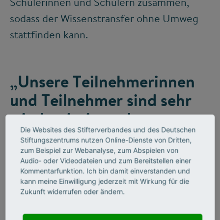
Schülerinnen und Schülern zusammen,
sodass der Wissenstransfer ohne Umweg
stattfinden kann.
„Unsere Teilnehmerinnen
und Teilnehmer sind sehr
wissbegierig und saugen
Die Websites des Stifterverbandes und des Deutschen
förmlich auf, was wir ihnen
Stiftungszentrums nutzen Online-Dienste von Dritten,
anbieten.“
zum Beispiel zur Webanalyse, zum Abspielen von
Audio- oder Videodateien und zum Bereitstellen einer
Kommentarfunktion. Ich bin damit einverstanden und
kann meine Einwilligung jederzeit mit Wirkung für die
Ulrike Leikof
Zukunft widerrufen oder ändern.
Leiterin des
Bereichs
„Akademien“