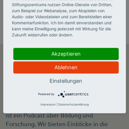
Stiftungszentrums nutzen Online-Dienste von Dritten,
zum Beispiel zur Webanalyse, zum Abspielen von
Audio- oder Videodateien und zum Bereitstellen einer
Kommentarfunktion. Ich bin damit einverstanden und
kann meine Einwilligung jederzeit mit Wirkung für die
Zukunft widerrufen oder ändern.
Akzeptieren
DER FORSCHERGEIST-
Ablehnen
PODCAST
Einstellungen
Forschergeist ist ein Podcast-Angebot des
Powered by
Stifterverbandes und des Berliner
Podcastlabels Metaebene. Forschergeist
Impressum
|
Datenschutzerklärung
ist ein Podcast über Bildung und
Forschung. Wir bieten Einblicke in die