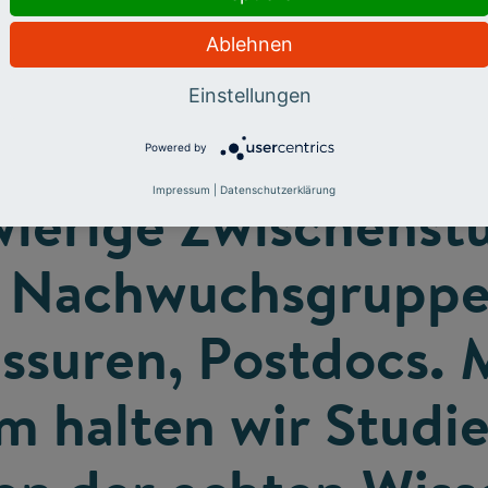
Ablehnen
Einstellungen
en älter und älter,
Powered by
wierige Zwischenstu
Impressum
|
Datenschutzerklärung
. Nachwuchsgruppen
ssuren, Postdocs. 
 halten wir Studi