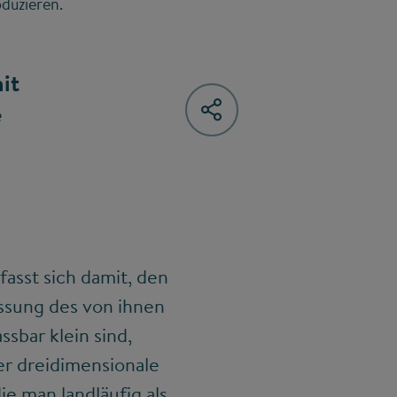
oduzieren.
it
e
asst sich damit, den
ssung des von ihnen
sbar klein sind,
r dreidimensionale
e man landläufig als