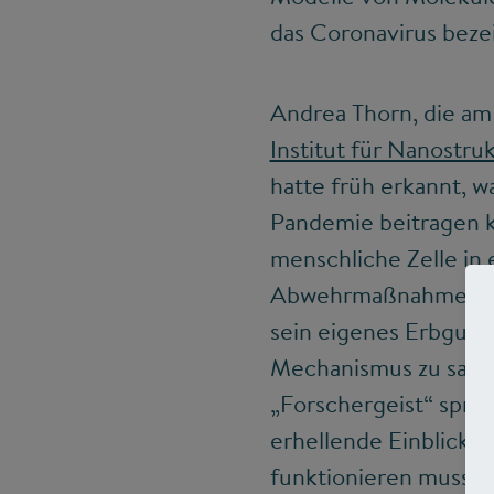
das Coronavirus beze
Andrea Thorn, die am
Institut für Nanostr
hatte früh erkannt, w
Pandemie beitragen k
menschliche Zelle in 
Abwehrmaßnahmen. Hat
sein eigenes Erbgut t
Mechanismus zu sabot
„Forschergeist“ spric
erhellende Einblicke
funktionieren muss. 