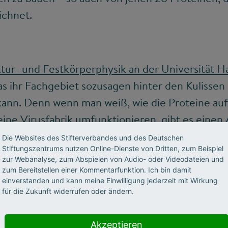
ichnet.
uktur- und Festkörperphysik an der Universität 
as ihr Fachgebiet sozusagen hinter den Kulisse
ann. Denn wenn man weiß, wie die Proteine aufg
eine Virusfabrik umfunktionieren, gibt es einen
 man etwa ein Bild von der „Kopiermaschine“,
Die Websites des Stifterverbandes und des Deutschen
Stiftungszentrums nutzen Online-Dienste von Dritten, zum Beispiel
ausendfach vervielfältigt, gewinnt man einen H
zur Webanalyse, zum Abspielen von Audio- oder Videodateien und
ieren. In der neuen Ausgabe des Stifterverban
zum Bereitstellen einer Kommentarfunktion. Ich bin damit
einverstanden und kann meine Einwilligung jederzeit mit Wirkung
ht Andrea Thorn über diese Arbeit – und gibt g
für die Zukunft widerrufen oder ändern.
 in Forschung, die unter erschwerten Pandemi
Trotz weltweit verstreuter Mitarbeiter, die aus
Akzeptieren