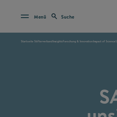
Menü
Suche
Startseite Stifterverband
Insights
Forschung & Innovation
Impact of Science
S
S
uns