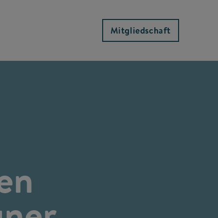
Mitgliedschaft
en
gner