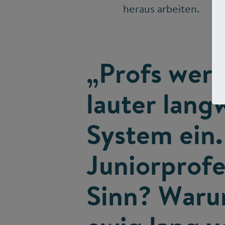
heraus arbeiten.
„Profs werd
lauter lang
System ein
Juniorprofe
Sinn? Warum