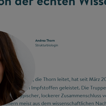
on der echten Wiss
Andrea Thorn
Strukturbiologin
, die Thorn leitet, hat seit März 
ural Task Force
twicklung von Impfstoffen geleistet. Die Truppe 
total untypischer, lockerer Zusammenschluss vo
©
rschern meist aus dem wissenschaftlichen Nach