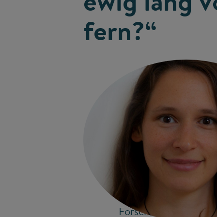
ewig lang v
fern?“
Die
Coronavirus Struct
Basisarbeit für die En
Wissenschaftsbetrieb 
Forscherinnen und Fo