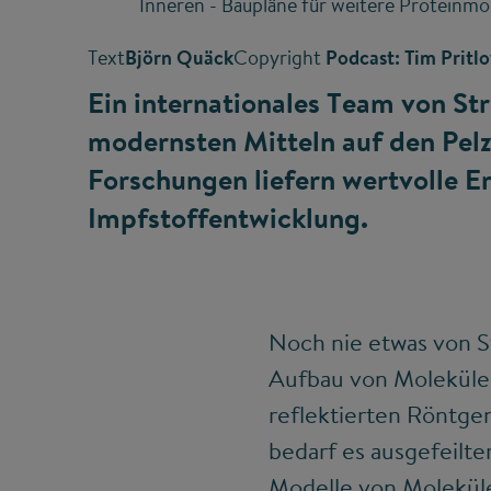
Inneren - Baupläne für weitere Proteinmole
Text
Björn Quäck
Copyright
Podcast: Tim Pritl
Ein internationales Team von St
modernsten Mitteln auf den Pelz
Forschungen liefern wertvolle Er
Impfstoffentwicklung.
Noch nie etwas von St
Aufbau von Molekülen
reflektierten Röntgen
bedarf es ausgefeil
Modelle von Molekülen