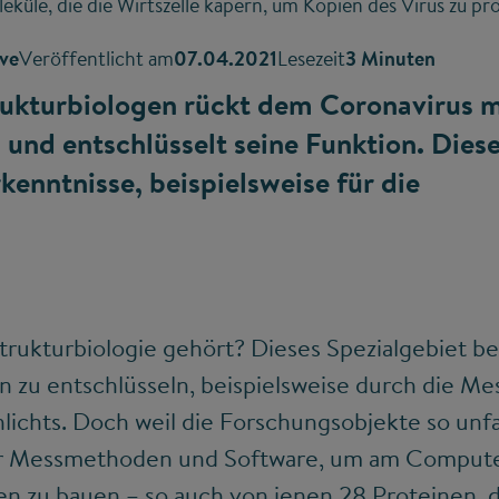
küle, die die Wirtszelle kapern, um Kopien des Virus zu pr
ove
Veröffentlicht am
07.04.2021
Lesezeit
3 Minuten
rukturbiologen rückt dem Coronavirus m
 und entschlüsselt seine Funktion. Dies
kenntnisse, beispielsweise für die
rukturbiologie gehört? Dieses Spezialgebiet bef
 zu entschlüsseln, beispielsweise durch die Me
lichts. Doch weil die Forschungsobjekte so unfas
ter Messmethoden und Software, um am Compute
 zu bauen – so auch von jenen 28 Proteinen, di