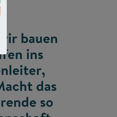
 wir bauen
fen ins
leiter,
Macht das
erende so