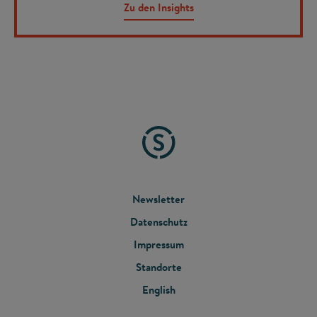
Zu den Insights
FOOTER
Newsletter
Datenschutz
MENU
Impressum
Standorte
English