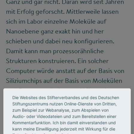
Ganz und gar nicht. Daran wird seit Jahren
mit Erfolg geforscht. Mittlerweile lassen
sich im Labor einzelne Moleküle auf
Nanoebene ganz exakt hin und her
schieben und dabei neu konfigurieren.
Damit kann man prozessorähnliche
Strukturen konstruieren. Ein solcher
Computer würde anstatt auf der Basis von
Siliziumchips auf der Basis von Molekülen
und Enzymen arbeiten und könnte in
Die Websites des Stifterverbandes und des Deutschen
seiner Rechenkapazität und organischen
Stiftungszentrums nutzen Online-Dienste von Dritten,
Struktur ständig weiter lernen und
zum Beispiel zur Webanalyse, zum Abspielen von
Audio- oder Videodateien und zum Bereitstellen einer
wachsen. In einem Quantencomputer
Kommentarfunktion. Ich bin damit einverstanden und
würden sogar die einzelnen Atome zu Bits
kann meine Einwilligung jederzeit mit Wirkung für die