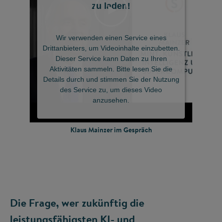
zu laden!
©
Wir verwenden einen Service eines
Drittanbieters, um Videoinhalte einzubetten.
Dieser Service kann Daten zu Ihren
Aktivitäten sammeln. Bitte lesen Sie die
Details durch und stimmen Sie der Nutzung
des Service zu, um dieses Video
anzusehen.
Klaus Mainzer im Gespräch
Mehr Informationen
Akzeptieren
Powered by
Usercentrics Consent Management
Die Frage, wer zukünftig die
Platform
leistungsfähigsten KI- und