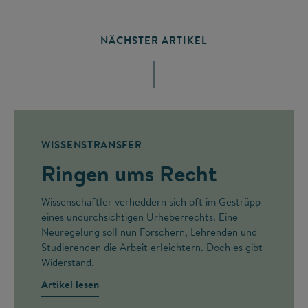
NÄCHSTER ARTIKEL
WISSENSTRANSFER
Ringen ums Recht
Wissenschaftler verheddern sich oft im Gestrüpp
eines undurchsichtigen Urheberrechts. Eine
Neuregelung soll nun Forschern, Lehrenden und
Studierenden die Arbeit erleichtern. Doch es gibt
Widerstand.
Artikel lesen