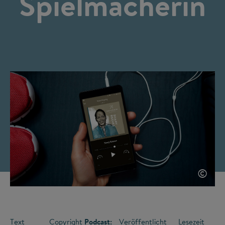
Spielmacherin
©
Text
Copyright
Podcast:
Veröffentlicht
Lesezeit