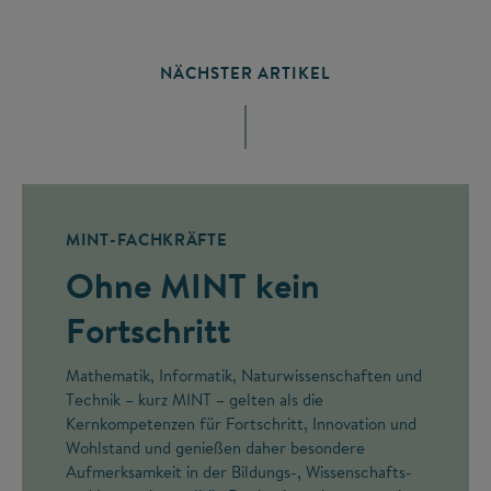
NÄCHSTER ARTIKEL
MINT-FACHKRÄFTE
Ohne MINT kein
Fortschritt
Mathematik, Informatik, Naturwissenschaften und
Technik – kurz MINT – gelten als die
Kernkompetenzen für Fortschritt, Innovation und
Wohlstand und genießen daher besondere
Aufmerksamkeit in der Bildungs-, Wissenschafts-