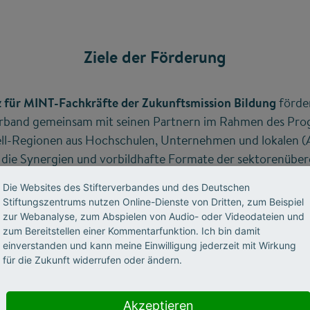
Ziele der Förderung
z für MINT-Fachkräfte der Zukunftsmission Bildung
förder
rverband gemeinsam mit seinen Partnern im Rahmen des P
ll-Regionen aus Hochschulen, Unternehmen und lokalen (
 die Synergien und vorbildhafte Formate der sektorenübe
ckelt haben. Gemeinschaftlich haben diese Modell-Regio
Die Websites des Stifterverbandes und des Deutschen
tudierende in den deutschen Arbeitsmarkt ausgebaut und ei
Stiftungszentrums nutzen Online-Dienste von Dritten, zum Beispiel
rnationalisierung geschaffen. Die Hochschulen dienen dabe
zur Webanalyse, zum Abspielen von Audio- oder Videodateien und
n den Antrag.
zum Bereitstellen einer Kommentarfunktion. Ich bin damit
einverstanden und kann meine Einwilligung jederzeit mit Wirkung
für die Zukunft widerrufen oder ändern.
werden in einem 18-monatigen Austauschprozess begleite
 Lösungen von nationalem Interesse zu identifizieren, di
Akzeptieren