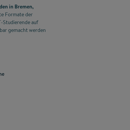
den in Bremen,
te Formate der
T-Studierende auf
chtbar gemacht werden
me