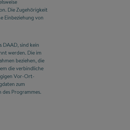
elsweise
on. Die Zugehörigkeit
ine Einbeziehung von
es DAAD, sind kein
hnt werden. Die im
ahmen beziehen, die
dem die verbindliche
tägigen Vor-Ort-
ngdaten zum
ten des Programmes.