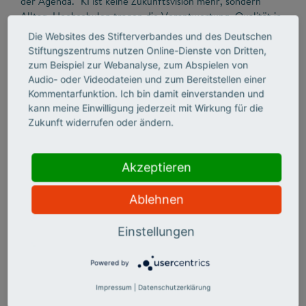
der Agenda. "KI ist keine Zukunftsvision mehr, sondern
Alltag. Hochschulen tragen die Verantwortung, Qualität in
Studium und Lehre zu sichern und Studierende auf einen
Die Websites des Stifterverbandes und des Deutschen
reflektierten, verantwortungsvollen Umgang mit KI in der
Stiftungszentrums nutzen Online-Dienste von Dritten,
Gesellschaft vorzubereiten", fasst Dr. Jannica Budde,
zum Beispiel zur Webanalyse, zum Abspielen von
Gesamtverantwortliche der Studie, zusammen.
Audio- oder Videodateien und zum Bereitstellen einer
Kommentarfunktion. Ich bin damit einverstanden und
kann meine Einwilligung jederzeit mit Wirkung für die
Die Erhebung wurde im Mai und Juni 2025
unter
Zukunft widerrufen oder ändern.
hochschuldidaktischen Einrichtungen an öffentlichen
Hochschulen in Deutschland durchgeführt. Die Ergebnisse
sind im HFD-Blickpunkt "KI Monitor 2025. Hochschulen
Akzeptieren
gestalten den KI-Alltag" veröffentlicht.
Ablehnen
Einstellungen
Mehr Info & Download
Powered by
Impressum
|
Datenschutzerklärung