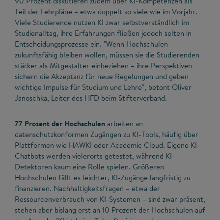
90 Prozent diskutieren zudem über KI-Kompetenzen als
Teil der Lehrpläne – etwa doppelt so viele wie im Vorjahr.
Viele Studierende nutzen KI zwar selbstverständlich im
Studienalltag, ihre Erfahrungen fließen jedoch selten in
Entscheidungsprozesse ein. "Wenn Hochschulen
zukunftsfähig bleiben wollen, müssen sie die Studierenden
stärker als Mitgestalter einbeziehen – ihre Perspektiven
sichern die Akzeptanz für neue Regelungen und geben
wichtige Impulse für Studium und Lehre", betont Oliver
Janoschka, Leiter des HFD beim Stifterverband.
77 Prozent der Hochschulen
arbeiten an
datenschutzkonformen Zugängen zu KI-Tools, häufig über
Plattformen wie HAWKI oder Academic Cloud. Eigene KI-
Chatbots werden vielerorts getestet, während KI-
Detektoren kaum eine Rolle spielen. Größeren
Hochschulen fällt es leichter, KI-Zugänge langfristig zu
finanzieren. Nachhaltigkeitsfragen – etwa der
Ressourcenverbrauch von KI-Systemen – sind zwar präsent,
stehen aber bislang erst an 10 Prozent der Hochschulen auf