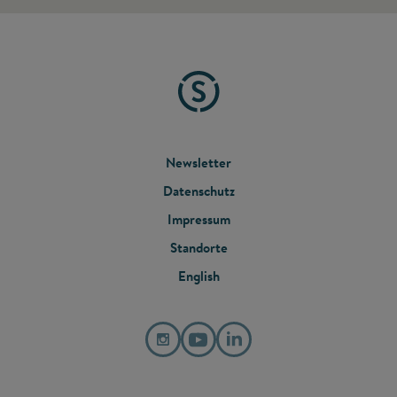
FOOTER
Newsletter
Datenschutz
MENU
Impressum
Standorte
English