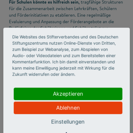
Für Schulen könnte es hilfreich sein,
tragfähige Strukturen
für die Zusammenarbeit zwischen Lehrkräften, Schülern
und Förderinitiativen zu etablieren. Eine regelmäßige
Evaluierung und Anpassung der Förderangebote an die
Bedürfnisse der Schülerinnen und Schüler trägt zur
langfristigen Wirkung bei.
Die Websites des Stifterverbandes und des Deutschen
Stiftungszentrums nutzen Online-Dienste von Dritten,
zum Beispiel zur Webanalyse, zum Abspielen von
Audio- oder Videodateien und zum Bereitstellen einer
Kommentarfunktion. Ich bin damit einverstanden und
Mehr Info
kann meine Einwilligung jederzeit mit Wirkung für die
Zukunft widerrufen oder ändern.
Akzeptieren
Ablehnen
Einstellungen