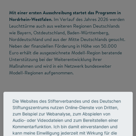
Mit einer ersten Ausschreibung startet das Programm in
Nordrhein-Westfalen.
Im Verlauf des Jahres 2026 werden
Leuchttürme auch aus weiteren Regionen Deutschlands
wie Bayern, Ostdeutschland, Baden-Württemberg,
Norddeutschland und aus der Mitte Deutschlands gesucht.
Neben der finanziellen Förderung in Höhe von 50.000
Euro erhält die ausgezeichnete Modell-Region beratende
Unterstützung bei der Weiterentwicklung ihrer
Maßnahmen und wird in ein Netzwerk bundesweiter
Modell-Regionen aufgenommen.
Die Websites des Stifterverbandes und des Deutschen
Detaillierte Informationen zum
Stiftungszentrums nutzen Online-Dienste von Dritten,
Förderprogramm "Leuchttürme
zum Beispiel zur Webanalyse, zum Abspielen von
Audio- oder Videodateien und zum Bereitstellen einer
MINTernational"
Kommentarfunktion. Ich bin damit einverstanden und
kann meine Einwilligung jederzeit mit Wirkung für die