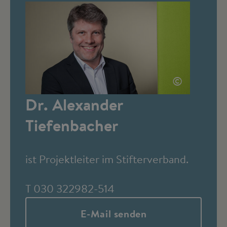
©
Dr. Alexander
Tiefenbacher
ist Projektleiter im Stifterverband.
T 030 322982-514
E-Mail senden