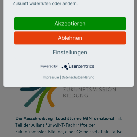
Zukunft widerrufen oder ändern.
Akzeptieren
Ablehnen
Einstellungen
Powered by
Impressum
|
Datenschutzerklärung
Die Ausschreibung "Leuchttürme MINTernational"
ist
Teil der Allianz für MINT-Fachkräfte der
Zukunftsmission Bildung, einer Gemeinschaftsinitiative