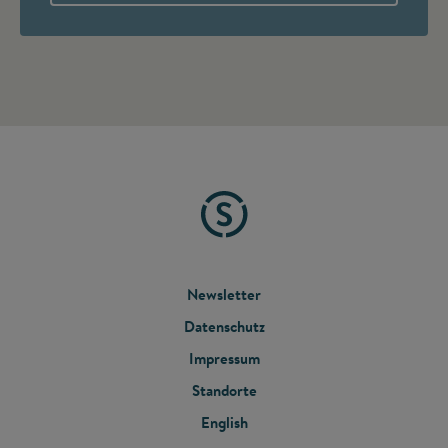
FOOTER
Newsletter
Datenschutz
MENU
Impressum
Standorte
English