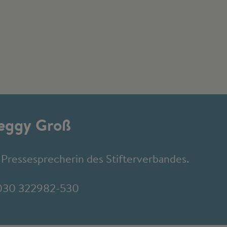
eggy Groß
t Pressesprecherin des Stifterverbandes.
030 322982-530