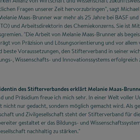
tarken Allianz von Wirtschaft und Wissenschaft zukunftswe
tlichen Fragen unserer Zeit hervorzubringen", sagt Michael
 Melanie Maas-Brunner war mehr als 25 Jahre bei BASF und 
O) und Arbeitsdirektorin des Chemiekonzerns. Sie ist Mitg
sgremien. "Die Arbeit von Melanie Maas-Brunner als begei
rägt von Präzision und Lösungsorientierung und vor allem
nd beste Voraussetzungen, den Stifterverband in seiner wich
ungs-, Wissenschafts- und Innovationssystems erfolgreich 
sidentin des Stifterverbandes erklärt Melanie Maas-Brunn
 und Präsidium freue ich mich sehr. In einer Welt voller
t nicht nur gedacht, sondern möglich gemacht wird. Als
chaft und Zivilgesellschaft steht der Stifterverband für die
reiter gestaltet er das Bildungs- und Wissenschaftssystem
sellschaft nachhaltig zu stärken."