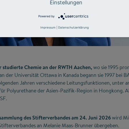
Einstellungen
Powered by
Impressum
|
Datenschutzerklärung
 studierte Chemie an der RWTH Aachen,
wo sie 1995 pro
an der Universität Ottawa in Kanada begann sie 1997 bei B
olgenden Jahren verschiedene Leitungsfunktionen, unter an
für Polyurethane der Asien-Pazifik-Region in Hongkong. A
SF.
rsammlung des Stifterverbandes am 24. Juni 2026
wird Mi
 Stifterverbandes an Melanie Maas-Brunner übergeben.