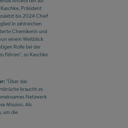
isende Antworten auf
 Kaschke, Präsident
zuletzt bis 2024 Chief
lied in zahlreichen
sterte Chemikerin und
 von einem Weitblick
tigen Rolle bei der
zu führen", so Kaschke
er:
"Über das
 Umbrüche braucht es
 gemeinsames Netzwerk
se Mission. Als
, um die