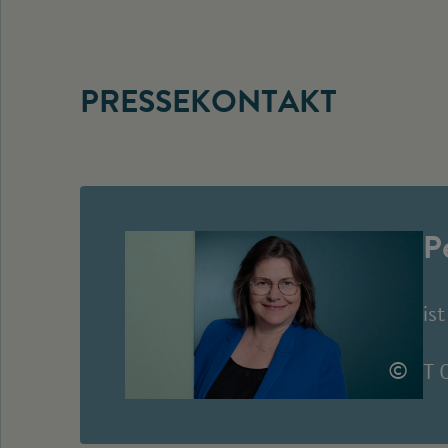
PRESSEKONTAKT
P
is
©
T 