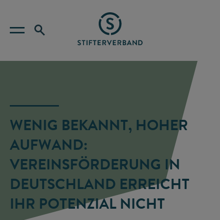
WENIG BEKANNT, HOHER
AUFWAND:
VEREINSFÖRDERUNG IN
DEUTSCHLAND ERREICHT
IHR POTENZIAL NICHT