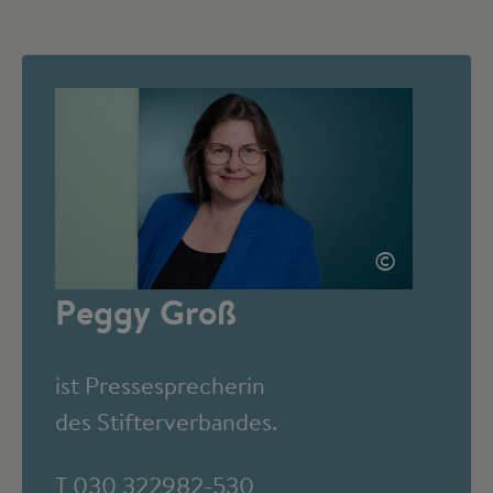
©
Peggy Groß
ist Pressesprecherin
des Stifterverbandes.
T 030 322982-530