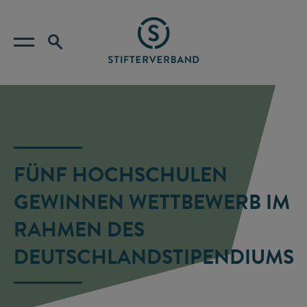
FÜNF HOCHSCHULEN
GEWINNEN WETTBEWERB IM
RAHMEN DES
DEUTSCHLANDSTIPENDIUMS