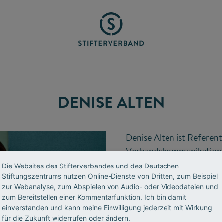
DENISE ALTEN
Denise Alten ist Referent
Verbandskommunikation
Die Websites des Stifterverbandes und des Deutschen
Stiftungszentrums nutzen Online-Dienste von Dritten, zum Beispiel
T 030 322982-552
zur Webanalyse, zum Abspielen von Audio- oder Videodateien und
E-Mail senden
zum Bereitstellen einer Kommentarfunktion. Ich bin damit
einverstanden und kann meine Einwilligung jederzeit mit Wirkung
für die Zukunft widerrufen oder ändern.