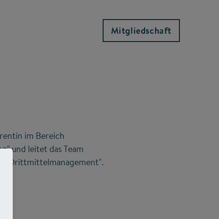
Mitgliedschaft
erentin im Bereich
" und leitet das Team
nd Drittmittelmanagement".