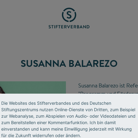
SUSANNA BALAREZO
Susanna Balarezo ist Ref
"Programm und Förderung
"Programmcontrolling u
Die Websites des Stifterverbandes und des Deutschen
Stiftungszentrums nutzen Online-Dienste von Dritten, zum Beispiel
zur Webanalyse, zum Abspielen von Audio- oder Videodateien und
T 030 322982-329
zum Bereitstellen einer Kommentarfunktion. Ich bin damit
einverstanden und kann meine Einwilligung jederzeit mit Wirkung
E-Mail senden
für die Zukunft widerrufen oder ändern.