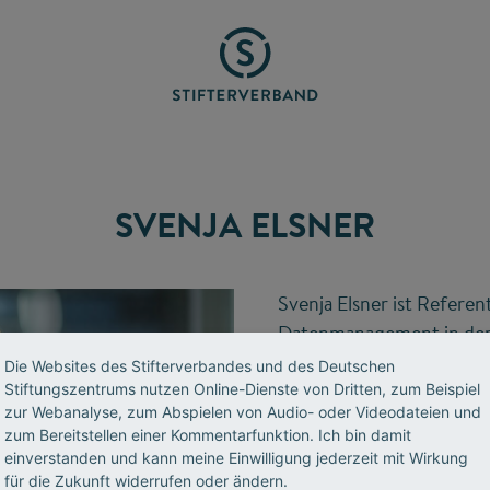
SVENJA ELSNER
Svenja Elsner ist Referen
Datenmanagement in der 
Stifterverbandes.
Die Websites des Stifterverbandes und des Deutschen
Stiftungszentrums nutzen Online-Dienste von Dritten, zum Beispiel
zur Webanalyse, zum Abspielen von Audio- oder Videodateien und
T 0201 8401-421
zum Bereitstellen einer Kommentarfunktion. Ich bin damit
einverstanden und kann meine Einwilligung jederzeit mit Wirkung
E-Mail senden
für die Zukunft widerrufen oder ändern.