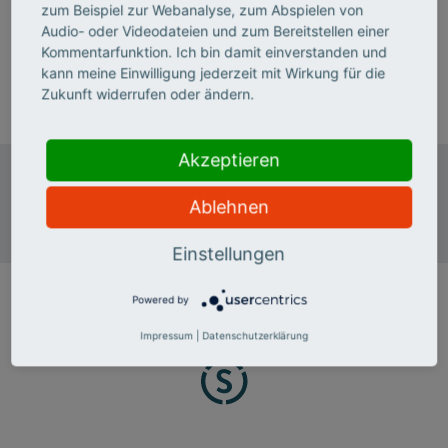
Thomas Feldmann ist Prokurist und kaufmännischer
zum Beispiel zur Webanalyse, zum Abspielen von
Leiter der Wissenschaftsstatistik im Stifterverband.
Audio- oder Videodateien und zum Bereitstellen einer
Kommentarfunktion. Ich bin damit einverstanden und
kann meine Einwilligung jederzeit mit Wirkung für die
T 0201 8401-208
Zukunft widerrufen oder ändern.
E-Mail senden
Akzeptieren
SV Wissenschaftsstatistik gGmbH
Baedekerstraße 1
Ablehnen
45128 Essen
Einstellungen
Powered by
Impressum
|
Datenschutzerklärung