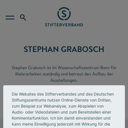
STEPHAN GRABOSCH
Stephan Grabosch ist im Wissenschaftszentrum Bonn für
Malerarbeiten zuständig und betreut den Aufbau der
Ausstellungen.
Die Websites des Stifterverbandes und des Deutschen
T 0228 302-0
Stiftungszentrums nutzen Online-Dienste von Dritten,
F 0228 302-270
zum Beispiel zur Webanalyse, zum Abspielen von
E-Mail senden
Audio- oder Videodateien und zum Bereitstellen einer
Kommentarfunktion. Ich bin damit einverstanden und
kann meine Einwilligung jederzeit mit Wirkung für die