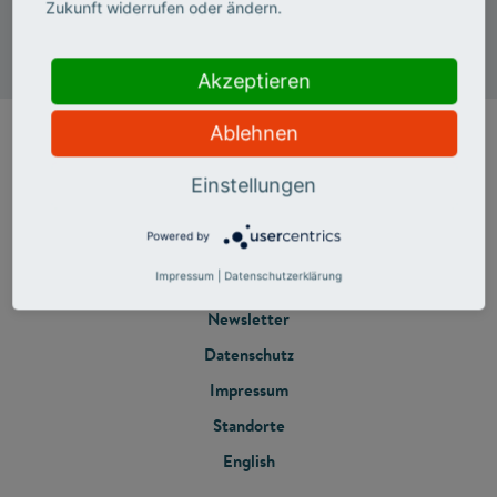
Wissenschaftszentrum Bonn
Zukunft widerrufen oder ändern.
Ahrstr. 45
53175 Bonn
Akzeptieren
Ablehnen
Einstellungen
Powered by
Impressum
|
Datenschutzerklärung
FOOTER
Newsletter
Datenschutz
MENU
Impressum
Standorte
English