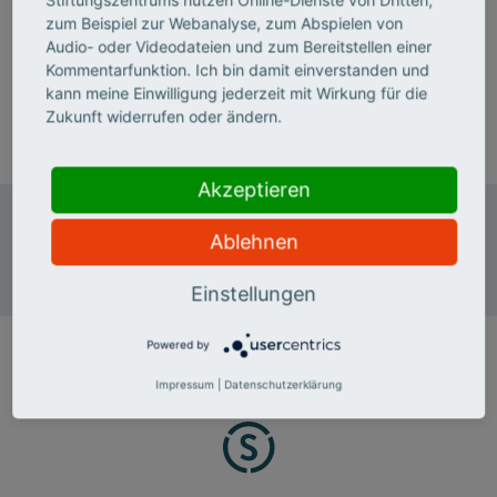
Hannah Hexamer ist Stiftungsmanagerin im Team
zum Beispiel zur Webanalyse, zum Abspielen von
"Wissenschaft, Umwelt, Kultur und Internationales" im
Audio- oder Videodateien und zum Bereitstellen einer
Deutschen Stiftungszentrum.
Kommentarfunktion. Ich bin damit einverstanden und
kann meine Einwilligung jederzeit mit Wirkung für die
T 0201 8401-172
Zukunft widerrufen oder ändern.
E-Mail senden
Akzeptieren
Deutsches Stiftungszentrum
Ablehnen
Baedekerstraße 1
45128 Essen
Einstellungen
Powered by
Impressum
|
Datenschutzerklärung