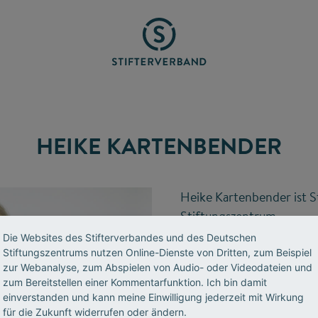
HEIKE KARTENBENDER
Heike Kartenbender ist 
Stiftungszentrum.
Die Websites des Stifterverbandes und des Deutschen
T 0201 8401-273
Stiftungszentrums nutzen Online-Dienste von Dritten, zum Beispiel
zur Webanalyse, zum Abspielen von Audio- oder Videodateien und
E-Mail senden
zum Bereitstellen einer Kommentarfunktion. Ich bin damit
einverstanden und kann meine Einwilligung jederzeit mit Wirkung
für die Zukunft widerrufen oder ändern.