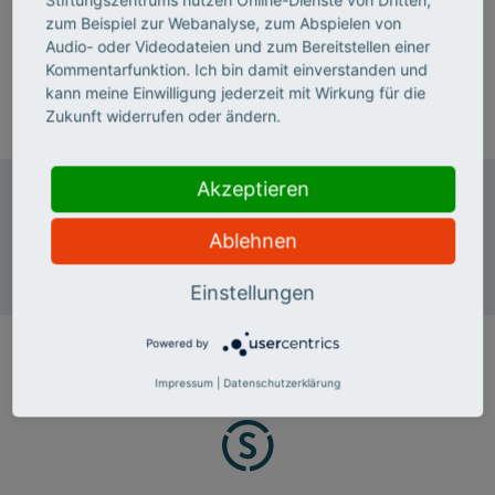
Dr. Malte Miram ist Programmmanager für
zum Beispiel zur Webanalyse, zum Abspielen von
Qualifizierung und Weiterbildung im Hochschulforum
Audio- oder Videodateien und zum Bereitstellen einer
Digitalisierung.
Kommentarfunktion. Ich bin damit einverstanden und
kann meine Einwilligung jederzeit mit Wirkung für die
E-Mail senden
Zukunft widerrufen oder ändern.
Akzeptieren
Stifterverband
Digital Hub
Ablehnen
Tempelhofer Ufer 11
10963 Berlin
Einstellungen
Powered by
Impressum
|
Datenschutzerklärung