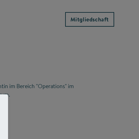
Mitgliedschaft
ntin im Bereich "Operations" im
rum.