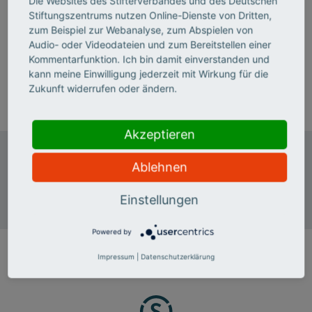
Die Websites des Stifterverbandes und des Deutschen
Maria Obel (geb. Khavanova) ist Kommunikations­
Stiftungszentrums nutzen Online-Dienste von Dritten,
managerin mit dem Schwerpunkt Social
zum Beispiel zur Webanalyse, zum Abspielen von
Media/Markenkommunikation in der
Audio- oder Videodateien und zum Bereitstellen einer
Kommunikationsabteilung.
Kommentarfunktion. Ich bin damit einverstanden und
kann meine Einwilligung jederzeit mit Wirkung für die
T 0201 8401-184
Zukunft widerrufen oder ändern.
E-Mail senden
Akzeptieren
Stifterverband
Ablehnen
Zentrale Essen
Baedekerstraße 1
Einstellungen
45128 Essen
Powered by
Impressum
|
Datenschutzerklärung