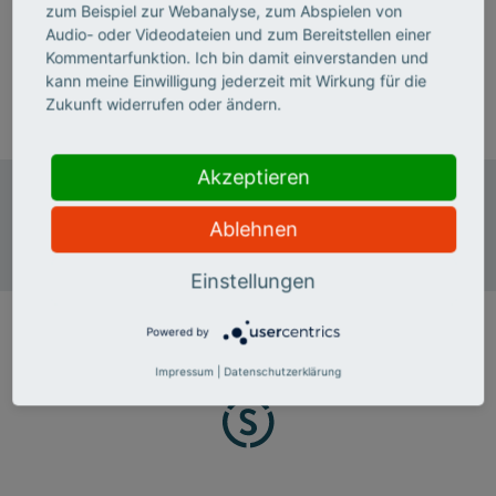
Jens-Philipp Otto ist Finanzbuchhalter im
zum Beispiel zur Webanalyse, zum Abspielen von
Rechnungswesen im Deutschen Stiftungszentrum.
Audio- oder Videodateien und zum Bereitstellen einer
Kommentarfunktion. Ich bin damit einverstanden und
kann meine Einwilligung jederzeit mit Wirkung für die
T 0201 8401-268
Zukunft widerrufen oder ändern.
E-Mail senden
Akzeptieren
Deutsches Stiftungszentrum
Baedekerstraße 1
Ablehnen
45128 Essen
Einstellungen
Powered by
Impressum
|
Datenschutzerklärung