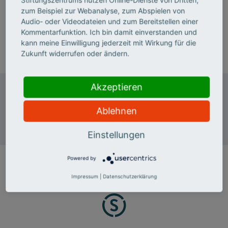
Marisa Pettit ist Programmmanagerin für "Future Skills
zum Beispiel zur Webanalyse, zum Abspielen von
& KI" im Bereich "Programm und Förderung".
Audio- oder Videodateien und zum Bereitstellen einer
Kommentarfunktion. Ich bin damit einverstanden und
T 030 322982-334
kann meine Einwilligung jederzeit mit Wirkung für die
E-Mail senden
Zukunft widerrufen oder ändern.
Akzeptieren
Stifterverband
Digital Hub
Ablehnen
Tempelhofer Ufer 11
10963 Berlin
Einstellungen
Powered by
Impressum
|
Datenschutzerklärung