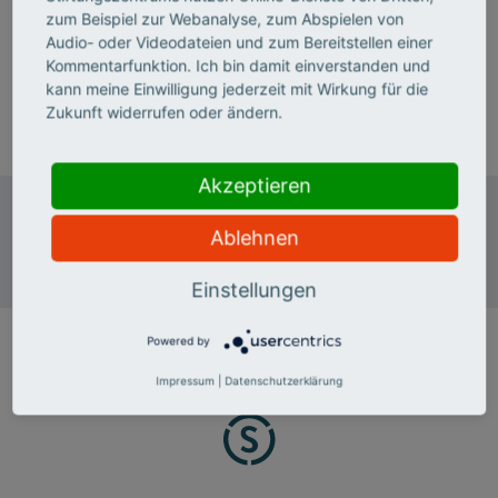
Anett Schlieper ist Stiftungsmanagerin im Team
zum Beispiel zur Webanalyse, zum Abspielen von
"Wissenschaft, Umwelt, Kultur und Internationales" im
Audio- oder Videodateien und zum Bereitstellen einer
Deutschen Stiftungszentrum.
Kommentarfunktion. Ich bin damit einverstanden und
kann meine Einwilligung jederzeit mit Wirkung für die
T 0201 8401-146
Zukunft widerrufen oder ändern.
E-Mail senden
Akzeptieren
Deutsches Stiftungszentrum
Ablehnen
Baedekerstraße 1
45128 Essen
Einstellungen
Powered by
Impressum
|
Datenschutzerklärung