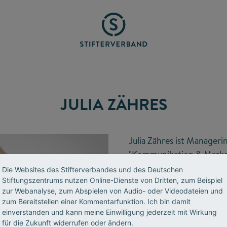
JULIA ZÄHRES
Julia Zähres ist Manager
"Kommunikation & Marke
Stiftungszentrum.
Die Websites des Stifterverbandes und des Deutschen
Stiftungszentrums nutzen Online-Dienste von Dritten, zum Beispiel
zur Webanalyse, zum Abspielen von Audio- oder Videodateien und
T 0201 8401-202
zum Bereitstellen einer Kommentarfunktion. Ich bin damit
einverstanden und kann meine Einwilligung jederzeit mit Wirkung
E-Mail senden
für die Zukunft widerrufen oder ändern.