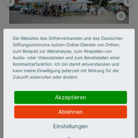
Impressionen von der Veranstaltung
Die Websites des Stifterverbandes und des Deutschen
Stiftungszentrums nutzen Online-Dienste von Dritten,
zum Beispiel zur Webanalyse, zum Abspielen von
Audio- oder Videodateien und zum Bereitstellen einer
Kommentarfunktion. Ich bin damit einverstanden und
18:00 Uhr
kann meine Einwilligung jederzeit mit Wirkung für die
Einlass und Rahmenprogramm
Zukunft widerrufen oder ändern.
Führungen durch die Junior Universität und
Experimentierangebote
Akzeptieren
19:00 Uhr
Ablehnen
Begrüßung
Gunther Wölfges, Vorsitzender des Vorstandes der
Einstellungen
Stadtsparkasse Wuppertal
Gisbert Rühl, Vorsitzender des Vorstandes der Klöckner &