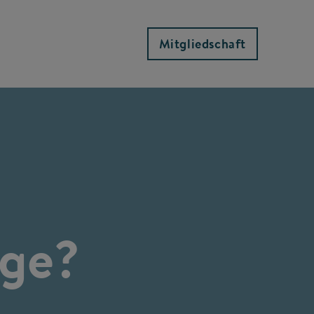
Mitgliedschaft
üge?