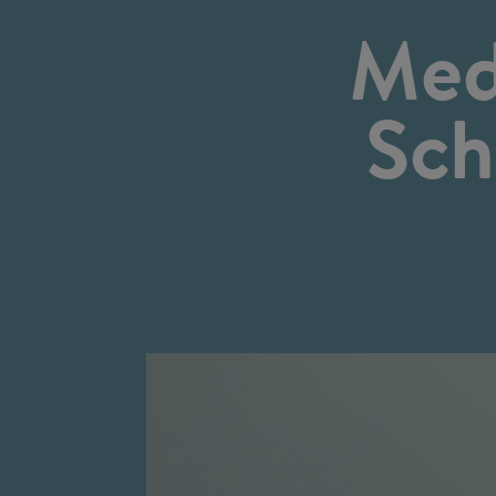
Med
Sch