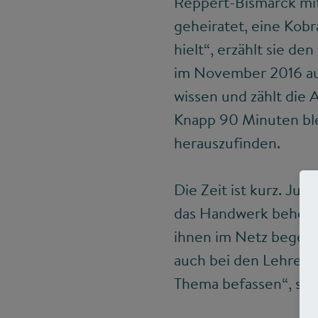
Reppert-Bismarck mit 
geheiratet, eine Kobr
hielt“, erzählt sie de
im November 2016 auf 
wissen und zählt die 
Knapp 90 Minuten ble
herauszufinden.
Die Zeit ist kurz. Ju
das Handwerk beherrs
ihnen im Netz begegne
auch bei den Lehrern
Thema befassen“, sagt