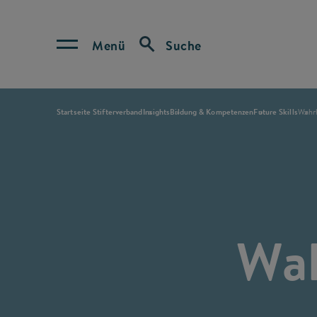
Menü
Suche
Startseite Stifterverband
Insights
Bildung & Kompetenzen
Future Skills
Wahrh
Wah