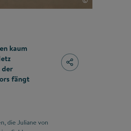
©
hnen kaum
Netz
 der
ors fängt
n, die Juliane von