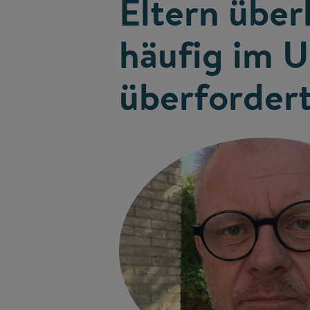
Eltern überl
häufig im 
überfordert
Woher kommen die Art
gelandet sind? Sind 