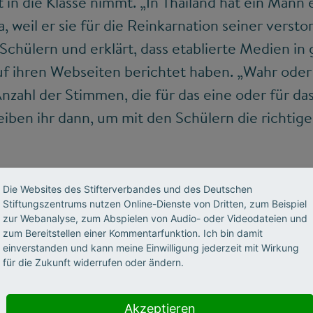
in die Klasse nimmt. „In Thailand hat ein Mann 
a, weil er sie für die Reinkarnation seiner vers
n Schülern und erklärt, dass etablierte Medien i
ihren Webseiten berichtet haben. „Wahr oder fa
Anzahl der Stimmen, die für das eine oder für da
iben ihr dann, um mit den Schülern die richtig
liane von Reppert-Bismarck erwartet nicht, dass 
Die Websites des Stifterverbandes und des Deutschen
Stiftungszentrums nutzen Online-Dienste von Dritten, zum Beispiel
chen und wissen, wie sie vermeintliche Fakten
zur Webanalyse, zum Abspielen von Audio- oder Videodateien und
n. „Es ist ein Erfolg für uns, wenn es gelingt, 
zum Bereitstellen einer Kommentarfunktion. Ich bin damit
einverstanden und kann meine Einwilligung jederzeit mit Wirkung
 Neugier und Interesse zu wecken, damit sie sic
für die Zukunft widerrufen oder ändern.
 sie.
Akzeptieren