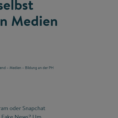
selbst
en Medien
gend – Medien – Bildung an der PH
gram oder Snapchat
as Fake News? Um