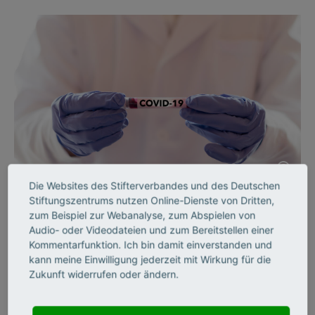
©
Die Websites des Stifterverbandes und des Deutschen
Stiftungszentrums nutzen Online-Dienste von Dritten,
zum Beispiel zur Webanalyse, zum Abspielen von
Audio- oder Videodateien und zum Bereitstellen einer
Langsamer Datenfluss aus China
Kommentarfunktion. Ich bin damit einverstanden und
kann meine Einwilligung jederzeit mit Wirkung für die
Einer, der unermüdlich den Inhalt von
Zukunft widerrufen oder ändern.
Covid-19-Studien einordnet, ist Christian
Drosten, Direktor der Charité-Virologie in