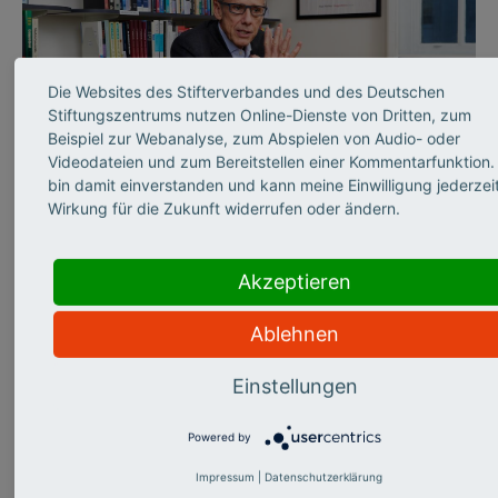
Die Websites des Stifterverbandes und des Deutschen
Stiftungszentrums nutzen Online-Dienste von Dritten, zum
Beispiel zur Webanalyse, zum Abspielen von Audio- oder
©
Videodateien und zum Bereitstellen einer Kommentarfunktion.
bin damit einverstanden und kann meine Einwilligung jederzeit
Wirkung für die Zukunft widerrufen oder ändern.
Intensiver Aufschwung wird
kommen
Akzeptieren
Ablehnen
Einstellungen
In Deutschland wird debattiert, ob
Migranten durch die Pandemie stärker
Powered by
betroffen sind, weil sie häufig in Berufen
Impressum
|
Datenschutzerklärung