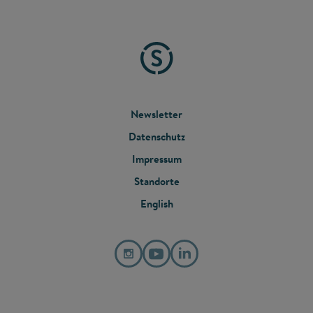
FOOTER
Newsletter
Datenschutz
MENU
Impressum
Standorte
English