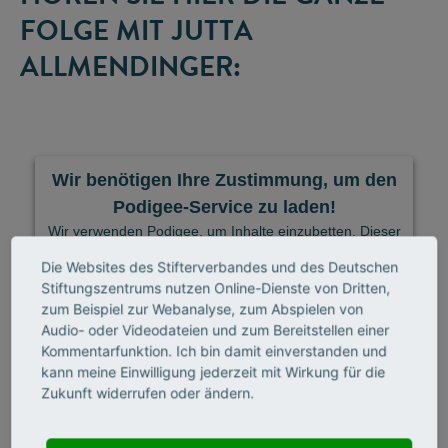
FOLGE MIT JUTTA
ALLMENDINGER:
Wir benötigen Ihre Zustimmung, um den
Podigee-Service zu laden!
Wir verwenden Podigee, um Inhalte einzubetten. Dieser
Service kann Daten zu Ihren Aktivitäten sammeln. Bitte
Die Websites des Stifterverbandes und des Deutschen
lesen Sie die Details durch und stimmen Sie der
Stiftungszentrums nutzen Online-Dienste von Dritten,
Nutzung des Service zu, um diese Inhalte anzuzeigen.
zum Beispiel zur Webanalyse, zum Abspielen von
Mehr Informationen
Akzeptieren
Audio- oder Videodateien und zum Bereitstellen einer
Kommentarfunktion. Ich bin damit einverstanden und
Powered by
kann meine Einwilligung jederzeit mit Wirkung für die
Usercentrics Consent Management Platform
Zukunft widerrufen oder ändern.