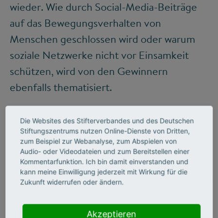
wieder. Wie durch Social-Media-Beiträge
auf das Bewegungsverhalten von
Menschen geschlossen wird oder warum
soziale Netzwerke nicht vor Einsamkeit
schützen, wird von den Gewinnern
ebenfalls thematisiert.
Die Websites des Stifterverbandes und des Deutschen
KATEGORIE SUBSTANZ
Stiftungszentrums nutzen Online-Dienste von Dritten,
zum Beispiel zur Webanalyse, zum Abspielen von
Audio- oder Videodateien und zum Bereitstellen einer
Kommentarfunktion. Ich bin damit einverstanden und
VIDEO ABSPIELEN>
kann meine Einwilligung jederzeit mit Wirkung für die
Platz 1
Zukunft widerrufen oder ändern.
Akzeptieren