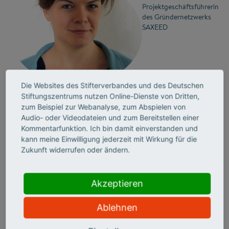
Projektgeschäftsführerin
des Gründernetzwerks
SAXEED
©
Chemnitz: der perfekte Standort
Die Websites des Stifterverbandes und des Deutschen
In der traditionsreichen
Stiftungszentrums nutzen Online-Dienste von Dritten,
zum Beispiel zur Webanalyse, zum Abspielen von
Automobilhochburg im Südwesten
Audio- oder Videodateien und zum Bereitstellen einer
Sachsens fühlen sich die Naventik-Gründer
Kommentarfunktion. Ich bin damit einverstanden und
kann meine Einwilligung jederzeit mit Wirkung für die
bestens aufgehoben. „Der Raum Chemnitz
Zukunft widerrufen oder ändern.
ist ein Automotive-Software-Cluster, da
sind wir eine gute Ergänzung zu anderen
Akzeptieren
Firmen, die zum Teil auch als
Ablehnen
Ausgründungen aus anderen Lehrstühlen