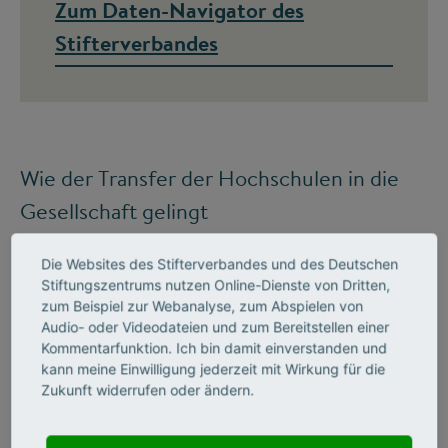
Zum Daten-Navigator des
Stifterverbandes
Wie der Transfer der Hochschulen in die
Gesellschaft gelingt
Im
Transferkompass
etwa untersucht der
Die Websites des Stifterverbandes und des Deutschen
Stifterverband, wie Hochschulen den
Stiftungszentrums nutzen Online-Dienste von Dritten,
Transfer als strategische Aufgabe in ihren
zum Beispiel zur Webanalyse, zum Abspielen von
Audio- oder Videodateien und zum Bereitstellen einer
Strukturen verankern können. Die
Kommentarfunktion. Ich bin damit einverstanden und
kann meine Einwilligung jederzeit mit Wirkung für die
Ergebnisse des vom Bundesministerium
Zukunft widerrufen oder ändern.
für Wirtschaft und Klimaschutz
geförderten Projekts liegen im Herbst