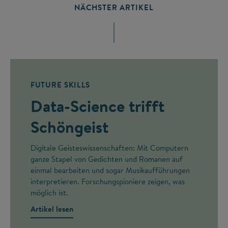
NÄCHSTER ARTIKEL
FUTURE SKILLS
Data-Science trifft
Schöngeist
Digitale Geisteswissenschaften: Mit Computern
ganze Stapel von Gedichten und Romanen auf
einmal bearbeiten und sogar Musikaufführungen
interpretieren. Forschungspioniere zeigen, was
möglich ist.
Artikel lesen