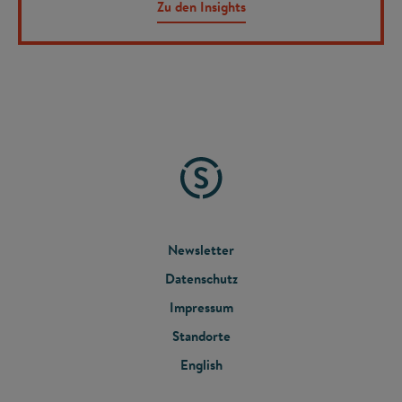
Zu den Insights
FOOTER
Newsletter
Datenschutz
MENU
Impressum
Standorte
English