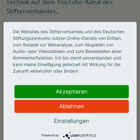
Technik auf dem YouTube-Kanal des
Stifterverbandes.
Seit über 10 Jahren präsentiert der
Die Websites des Stifterverbandes und des Deutschen
Stiftungszentrums nutzen Online-Dienste von Dritten,
Stifterverband auf seinem Video-Kanal
zum Beispiel zur Webanalyse, zum Abspielen von
Experten-Interviews mit Forschern,
Audio- oder Videodateien und zum Bereitstellen einer
Kommentarfunktion. Ich bin damit einverstanden und
Innovatoren und Entrepreneuren.
kann meine Einwilligung jederzeit mit Wirkung für die
Zahlreiche Playlists widmen sich
Zukunft widerrufen oder ändern.
Spezialthemen wie der Zukunft der
Wissensgesellschaft, dem Weg der
Akzeptieren
Hochschulen in die Digitalisierung oder der
Ablehnen
Bildung im 21. Jahrhundert.
Zum YouTube-Kanal
Einstellungen
Powered by