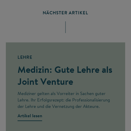
NÄCHSTER ARTIKEL
LEHRE
Medizin: Gute Lehre als
Joint Venture
Mediziner gelten als Vorreiter in Sachen guter
Lehre. Ihr Erfolgsrezept: die Professionalisierung
der Lehre und die Vernetzung der Akteure.
Artikel lesen