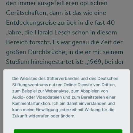
den immer ausgefeilteren optischen
Gerätschaften, dann ist das wie eine
Entdeckungsreise zurück in die fast 40
Jahre, die Harald Lesch schon in diesem
Bereich forscht. Es war genau die Zeit der
großen Durchbrüche, in die er mit seinem
Studium hineingestartet ist: „1969, bei der
Mondlandung, waren schon mehr als zehn
Die Websites des Stifterverbandes und des Deutschen
Jahre vergangen, seit man angefangen
Stiftungszentrums nutzen Online-Dienste von Dritten,
hatte, mehr als nur das sichtbare Licht und
zum Beispiel zur Webanalyse, zum Abspielen von
Audio- oder Videodateien und zum Bereitstellen einer
die Radiostrahlen zu verwenden, um zum
Kommentarfunktion. Ich bin damit einverstanden und
Beispiel die Milchstraße zu untersuchen.
kann meine Einwilligung jederzeit mit Wirkung für die
Zukunft widerrufen oder ändern.
1963 wurden die Quasare entdeckt, damit
wurden zum ersten Mal die Schwarzen