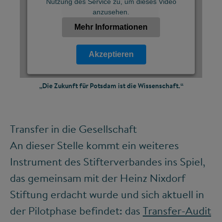
Nutzung des Service zu, um dieses Video
©
anzusehen.
Mehr Informationen
Akzeptieren
Powered by
„Die Zukunft für Potsdam ist die Wissenschaft.“
Usercentrics Consent Management Platform
Transfer in die Gesellschaft
An dieser Stelle kommt ein weiteres
Instrument des Stifterverbandes ins Spiel,
das gemeinsam mit der Heinz Nixdorf
Stiftung erdacht wurde und sich aktuell in
der Pilotphase befindet: das
Transfer-Audit