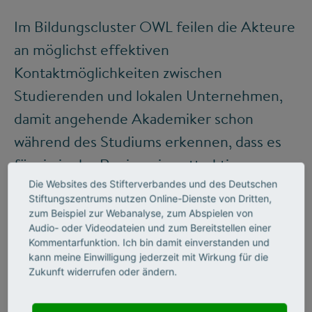
Im Bildungscluster OWL feilen die Akteure
an möglichst effektiven
Kontaktmöglichkeiten zwischen
Studierenden und lokalen Unternehmen,
damit angehende Akademiker schon
während des Studiums erkennen, dass es
für sie in der Region eine attraktive
berufliche Zukunft gibt – ein Umzug nach
Die Websites des Stifterverbandes und des Deutschen
Stiftungszentrums nutzen Online-Dienste von Dritten,
Stuttgart oder München also nicht
zum Beispiel zur Webanalyse, zum Abspielen von
Audio- oder Videodateien und zum Bereitstellen einer
zwingend nötig ist. Es entstand das Projekt
Kommentarfunktion. Ich bin damit einverstanden und
„Mit dem Bachelor-Traineeprogramm in
kann meine Einwilligung jederzeit mit Wirkung für die
Zukunft widerrufen oder ändern.
den Mittelstand“, das Mittelständlern
heute als Blaupause dafür dient, mit einem