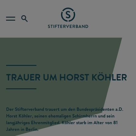
TRAUER UM HORST KÖHLER
Der Stifterverband trauert um den Bundespräsidenten a.D.
Horst Köhler, seinen ehemaligen Schirmherrn und sein
langjähriges Ehrenmitglied. Köhler starb im Alter von 81
Jahren in Berlin.