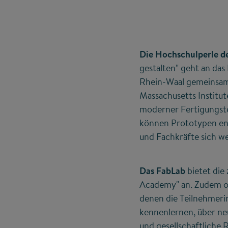
Die Hochschulperle d
gestalten" geht an das
Rhein-Waal gemeinsam
Massachusetts Institut
moderner Fertigungst
können Prototypen ent
und Fachkräfte sich we
Das FabLab
bietet die
Academy" an. Zudem org
denen die Teilnehmeri
kennenlernen, über n
und gesellschaftliche R