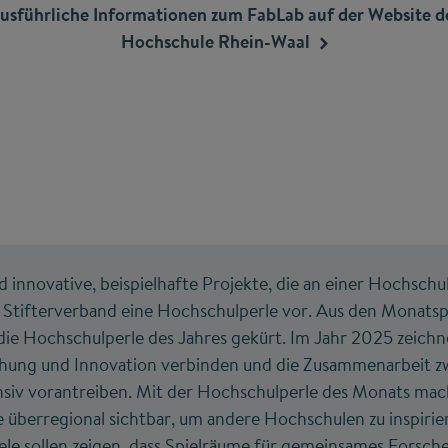
usführliche Informationen zum FabLab auf der Website d
Hochschule
Rhein-Waal
d innovative, beispielhafte Projekte, die an einer Hochschul
r Stifterverband eine Hochschulperle vor. Aus den Monatsp
ie Hochschulperle des Jahres gekürt. Im Jahr 2025 zeichn
schung und Innovation verbinden und die Zusammenarbeit z
nsiv vorantreiben. Mit der Hochschulperle des Monats mach
e überregional sichtbar, um andere Hochschulen zu inspirie
ele sollen zeigen, dass Spielräume für gemeinsames Forsc