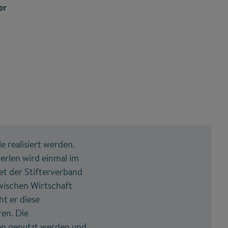
er
e realisiert werden.
erlen wird einmal im
et der Stifterverband
wischen Wirtschaft
t er diese
ren. Die
hen genutzt werden und