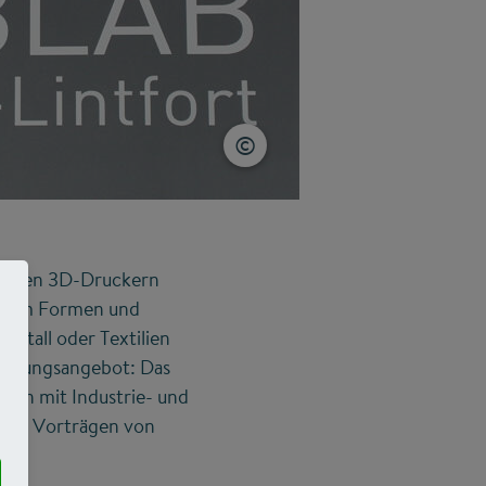
edenen 3D-Druckern
e zum Formen und
Metall oder Textilien
bildungsangebot: Das
tion mit Industrie- und
len Vorträgen von