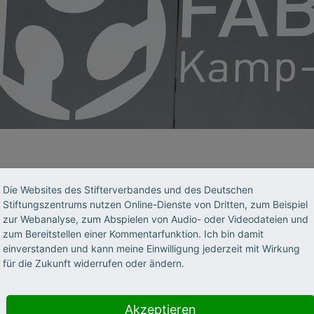
Nutzern des FabLab
steht ein Arbeitsbereich mit verschi
Die Websites des Stifterverbandes und des Deutschen
Arbeitsbereich mit Laserschneidern sowie Arbeitsbereich
Stiftungszentrums nutzen Online-Dienste von Dritten, zum Beispiel
nik und Löten genauso zur Verfügung wie die Möglichkeit, 
zur Webanalyse, zum Abspielen von Audio- oder Videodateien und
zum Bereitstellen einer Kommentarfunktion. Ich bin damit
beiten. Daneben besteht ein breites Schulungs- und Weiter
einverstanden und kann meine Einwilligung jederzeit mit Wirkung
ranstaltungen zur betrieblichen Weiterbildung in Koopera
für die Zukunft widerrufen oder ändern.
 Handwerks- und Architektenkammern bis zu überregiona
rten aus dem internationalen FabLab-Netzwerk.
Akzeptieren