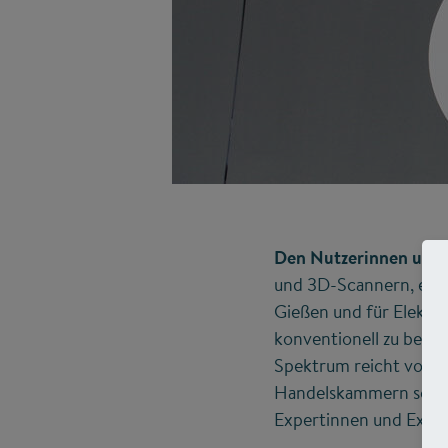
Den Nutzerinnen und 
und 3D-Scannern, ein 
Gießen und für Elektro
konventionell zu bear
Spektrum reicht von Ve
Handelskammern sowie
Expertinnen und Expe