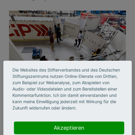
Die Websites des Stifterverbandes und des Deutschen
Stiftungszentrums nutzen Online-Dienste von Dritten,
zum Beispiel zur Webanalyse, zum Abspielen von
Doch nicht nur Unternehmen, auch Studierende
Audio- oder Videodateien und zum Bereitstellen einer
profitieren
von der engen Verzahnung von Forschung und
Kommentarfunktion. Ich bin damit einverstanden und
Praxis: Sie arbeiten aktiv in den Workshops mit, bearbeiten
kann meine Einwilligung jederzeit mit Wirkung für die
Zukunft widerrufen oder ändern.
reale industrielle Problemstellungen und gewinnen
wertvolle Einblicke in moderne Produktionssysteme.
Ergänzt wird das Angebot durch Beratungsprojekte in der
Akzeptieren
Industrie, die eine nachhaltige Umsetzung des Erlernten in
der Praxis sicherstellen.