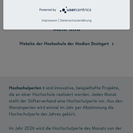
Powered by
Impressum
|
Datenschutzerklärung
Mehr Info
Website der Hochschule der Medien
Stuttgart
Hochschulperlen
sind innovative, beispielhafte Projekte,
die an einer Hochschule realisiert werden. Jeden Monat
stellt der Stifterverband eine Hochschulperle vor. Aus den
Monatsperlen wird einmal im Jahr per Abstimmung die
Hochschulperle des Jahres gekürt.
Im Jahr 2026 wird die Hochschulperle des Monats von der